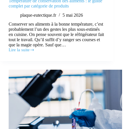
Température de conservation des aliments : le guide
complet par catégorie de produits
plaque-eutectique.fr
5 mai 2026
Conserver ses aliments à la bonne température, c’est
probablement l’un des gestes les plus sous-estimés
en cuisine. On pense souvent que le réfrigérateur fait
tout le travail. Qu’il suffit d’y ranger ses courses et
que la magie opère. Sauf que…
Lire la suite
Température
de
conservation
des
aliments
:
le
guide
complet
par
catégorie
de
produits