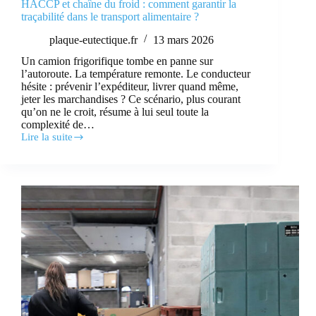
HACCP et chaîne du froid : comment garantir la
traçabilité dans le transport alimentaire ?
plaque-eutectique.fr
13 mars 2026
Un camion frigorifique tombe en panne sur
l’autoroute. La température remonte. Le conducteur
hésite : prévenir l’expéditeur, livrer quand même,
jeter les marchandises ? Ce scénario, plus courant
qu’on ne le croit, résume à lui seul toute la
complexité de…
Lire la suite
HACCP
et
chaîne
du
froid
:
comment
garantir
la
traçabilité
dans
le
transport
alimentaire
?